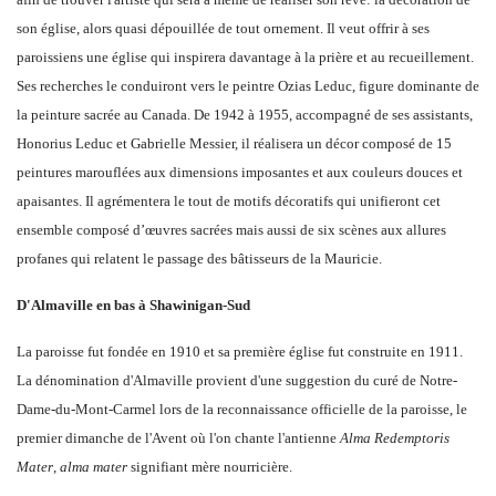
son église, alors quasi dépouillée de tout ornement. Il veut offrir à ses
paroissiens une église qui inspirera davantage à la prière et au recueillement.
Ses recherches le conduiront vers le peintre Ozias Leduc, figure dominante de
la peinture sacrée au Canada. De 1942 à 1955, accompagné de ses assistants,
Honorius Leduc et Gabrielle Messier, il réalisera un décor composé de 15
peintures marouflées aux dimensions imposantes et aux couleurs douces et
apaisantes. Il agrémentera le tout de motifs décoratifs qui unifieront cet
ensemble composé d’œuvres sacrées mais aussi de six scènes aux allures
profanes qui relatent le passage des bâtisseurs de la Mauricie.
D'Almaville en bas à Shawinigan-Sud
La paroisse fut fondée en 1910 et sa première église fut construite en 1911.
La dénomination d'Almaville provient d'une suggestion du curé de Notre-
Dame-du-Mont-Carmel lors de la reconnaissance officielle de la paroisse, le
premier dimanche de l'Avent où l'on chante l'antienne
Alma Redemptoris
Mater
,
alma mater
signifiant mère nourricière.